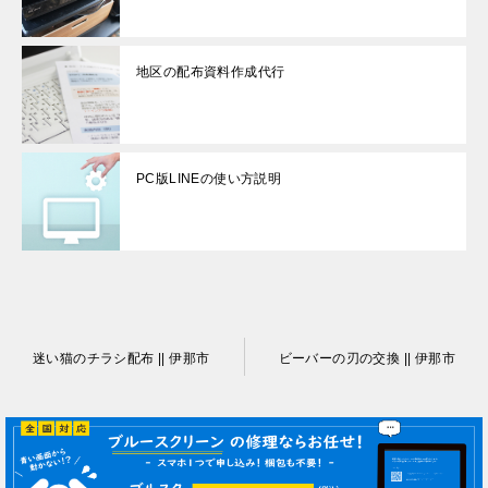
地区の配布資料作成代行
PC版LINEの使い方説明
投
迷い猫のチラシ配布 || 伊那市
ビーバーの刃の交換 || 伊那市
稿
ナ
ビ