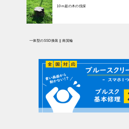
10ｍ超の木の伐採
投
一体型のSSD換装 || 南箕輪
稿
ナ
ビ
ゲ
ー
シ
ョ
ン