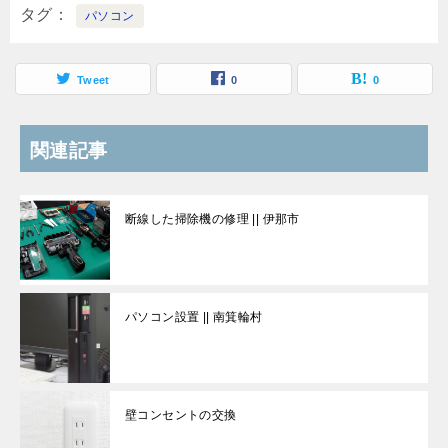
タグ
パソコン
Tweet
0
0
関連記事
断線した掃除機の修理 || 伊那市
パソコン設置 || 南箕輪村
壁コンセントの交換