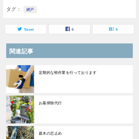
タグ
網戸
Tweet
0
0
関連記事
定期的な軽作業を行っております
お墓掃除代行
庭木の芯止め