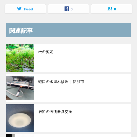
Tweet
0
0
関連記事
松の剪定
蛇口の水漏れ修理 || 伊那市
居間の照明器具交換