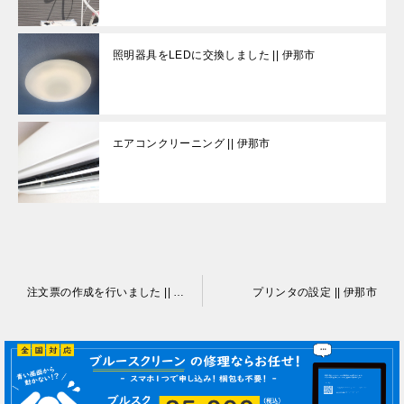
照明器具をLEDに交換しました || 伊那市
エアコンクリーニング || 伊那市
投
注文票の作成を行いました || 伊那市
プリンタの設定 || 伊那市
稿
ナ
ビ