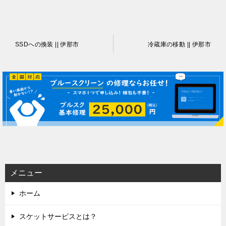
投
SSDへの換装 || 伊那市
冷蔵庫の移動 || 伊那市
稿
ナ
ビ
ゲ
ー
シ
ョ
ン
メニュー
ホーム
スケットサービスとは？