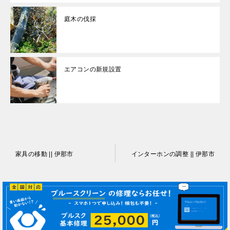
庭木の伐採
エアコンの新規設置
投
家具の移動 || 伊那市
インターホンの調整 || 伊那市
稿
ナ
ビ
ゲ