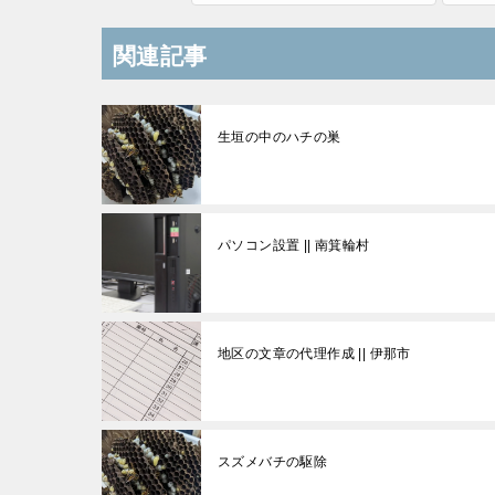
関連記事
生垣の中のハチの巣
パソコン設置 || 南箕輪村
地区の文章の代理作成 || 伊那市
スズメバチの駆除