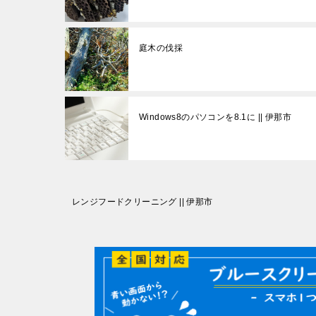
庭木の伐採
Windows8のパソコンを8.1に || 伊那市
投
レンジフードクリーニング || 伊那市
稿
ナ
ビ
ゲ
ー