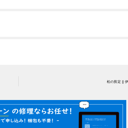
松の剪定 || 